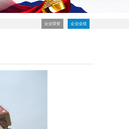
企业荣誉
企业业绩