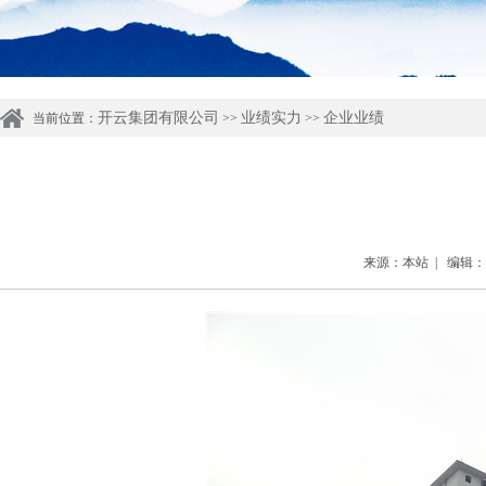
开云集团有限公司
业绩实力
企业业绩
当前位置：
>>
>>
来源：本站 | 编辑：管理