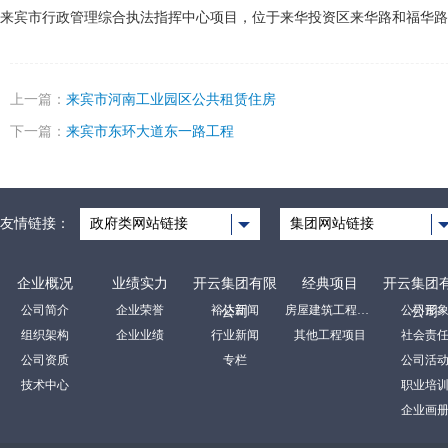
来宾市行政管理综合执法指挥中心项目，位于来华投资区来华路和福华路
上一篇：
来宾市河南工业园区公共租赁住房
下一篇：
来宾市东环大道东一路工程
友情链接：
政府类网站链接
集团网站链接
企业概况
业绩实力
开云集团有限
经典项目
开云集团
公司简介
企业荣誉
裕达新闻
房屋建筑工程项目
公司形
公司
公司
组织架构
企业业绩
行业新闻
其他工程项目
社会责
公司资质
专栏
公司活
技术中心
职业培
企业画